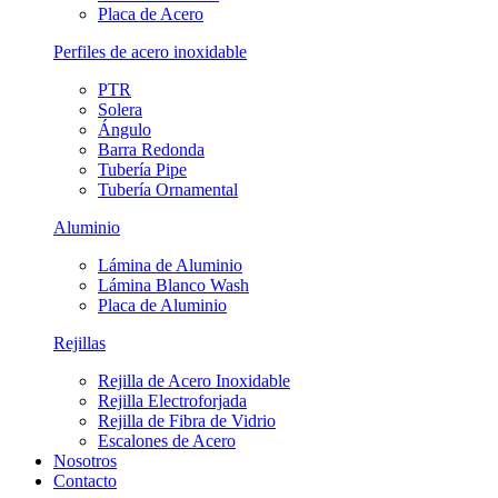
Placa de Acero
Perfiles de acero inoxidable
PTR
Solera
Ángulo
Barra Redonda
Tubería Pipe
Tubería Ornamental
Aluminio
Lámina de Aluminio
Lámina Blanco Wash
Placa de Aluminio
Rejillas
Rejilla de Acero Inoxidable
Rejilla Electroforjada
Rejilla de Fibra de Vidrio
Escalones de Acero
Nosotros
Contacto