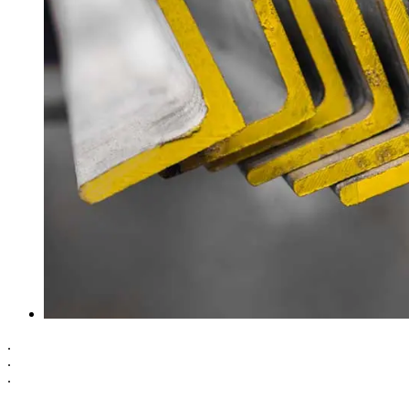
.
.
.