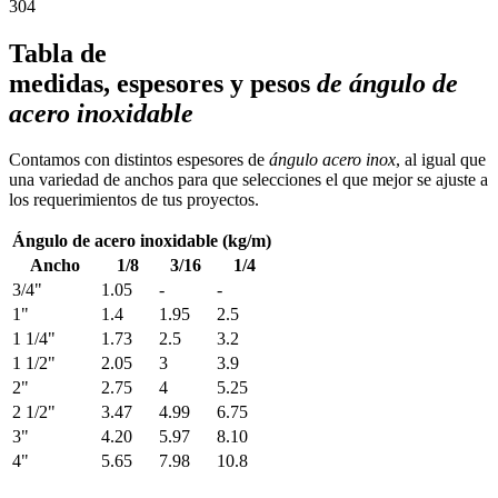
304
Tabla de
medidas, espesores y pesos
de ángulo de
acero inoxidable
Contamos con distintos espesores de
ángulo acero inox
, al igual que
una variedad de anchos para que selecciones el que mejor se ajuste a
los requerimientos de tus proyectos.
Ángulo de acero inoxidable (kg/m)
Ancho
1/8
3/16
1/4
3/4"
1.05
-
-
1"
1.4
1.95
2.5
1 1/4"
1.73
2.5
3.2
1 1/2"
2.05
3
3.9
2"
2.75
4
5.25
2 1/2"
3.47
4.99
6.75
3"
4.20
5.97
8.10
4"
5.65
7.98
10.8