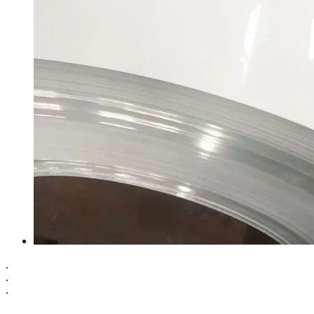
.
.
.