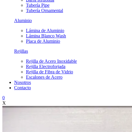
Tubería Pipe
Tubería Ornamental
Aluminio
Lámina de Aluminio
Lámina Blanco Wash
Placa de Aluminio
Rejillas
Rejilla de Acero Inoxidable
Rejilla Electroforjada
Rejilla de Fibra de Vidrio
Escalones de Acero
Nosotros
Contacto
0
X