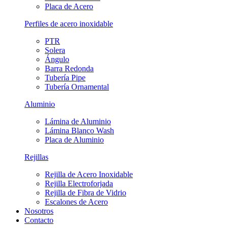
Placa de Acero
Perfiles de acero inoxidable
PTR
Solera
Ángulo
Barra Redonda
Tubería Pipe
Tubería Ornamental
Aluminio
Lámina de Aluminio
Lámina Blanco Wash
Placa de Aluminio
Rejillas
Rejilla de Acero Inoxidable
Rejilla Electroforjada
Rejilla de Fibra de Vidrio
Escalones de Acero
Nosotros
Contacto