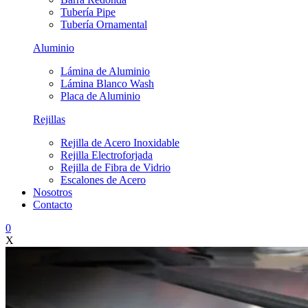
Tubería Pipe
Tubería Ornamental
Aluminio
Lámina de Aluminio
Lámina Blanco Wash
Placa de Aluminio
Rejillas
Rejilla de Acero Inoxidable
Rejilla Electroforjada
Rejilla de Fibra de Vidrio
Escalones de Acero
Nosotros
Contacto
0
X