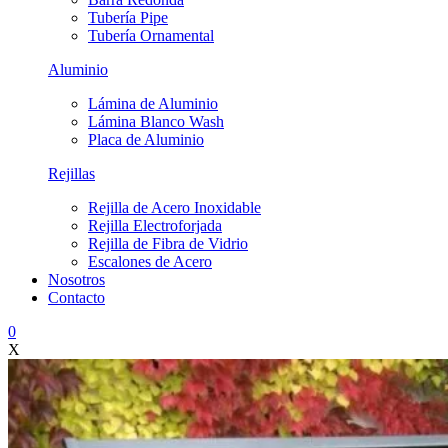
Tubería Pipe
Tubería Ornamental
Aluminio
Lámina de Aluminio
Lámina Blanco Wash
Placa de Aluminio
Rejillas
Rejilla de Acero Inoxidable
Rejilla Electroforjada
Rejilla de Fibra de Vidrio
Escalones de Acero
Nosotros
Contacto
0
X