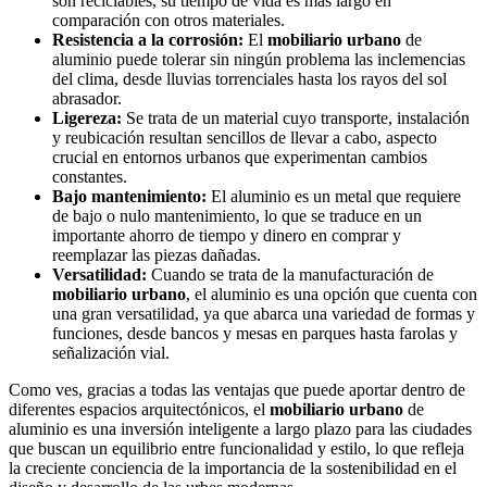
son reciclables, su tiempo de vida es más largo en
comparación con otros materiales.
Resistencia a la corrosión:
El
mobiliario urbano
de
aluminio puede tolerar sin ningún problema las inclemencias
del clima, desde lluvias torrenciales hasta los rayos del sol
abrasador.
Ligereza:
Se trata de un material cuyo transporte, instalación
y reubicación resultan sencillos de llevar a cabo, aspecto
crucial en entornos urbanos que experimentan cambios
constantes.
Bajo mantenimiento:
El aluminio es un metal que requiere
de bajo o nulo mantenimiento, lo que se traduce en un
importante ahorro de tiempo y dinero en comprar y
reemplazar las piezas dañadas.
Versatilidad:
Cuando se trata de la manufacturación de
mobiliario urbano
, el aluminio es una opción que cuenta con
una gran versatilidad, ya que abarca una variedad de formas y
funciones, desde bancos y mesas en parques hasta farolas y
señalización vial.
Como ves, gracias a todas las ventajas que puede aportar dentro de
diferentes espacios arquitectónicos, el
mobiliario urbano
de
aluminio es una inversión inteligente a largo plazo para las ciudades
que buscan un equilibrio entre funcionalidad y estilo, lo que refleja
la creciente conciencia de la importancia de la sostenibilidad en el